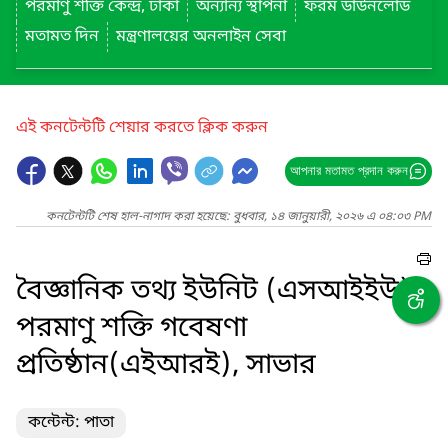
পরমাণু শক্তি কেন্দ্র, ঢাকা
অন্যান্য স্থাপনা
ফরম ডাউনলোড
মতামত দিন
মন্ত্রণালয়ের অনলাইন সেবা
এই কনটেন্টটি শেয়ার করতে ক্লিক করুন
আপনার মতামত প্রদান করুন
কনটেন্টটি শেষ হাল-নাগাদ করা হয়েছে: বুধবার, ১৪ জানুয়ারী, ২০২৬ এ ০৪:০৩ PM
বৈজ্ঞানিক তথ্য ইউনিট (এসআইইউ),
পরমাণু শক্তি গবেষণা
প্রতিষ্ঠান(এইআরই), সাভার
কন্টেন্ট: পাতা